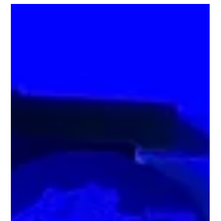
La remise à l'eau du saumon : un geste qui peut faire toute la
différence Par Stéphane Monette Depuis quelques années, la
remise à l'eau du saumon atlantique est devenue une pratique
incontournable sur plusieurs rivières du Québec et des
provinces maritimes. Pour certains pêcheurs, elle représente
un geste essentiel pour préserver la ressource. Pour d'autres,
elle soulève encore des questions : le saumon survit-il
réellement? Est-il capable de poursuivre sa migration? Peut-il