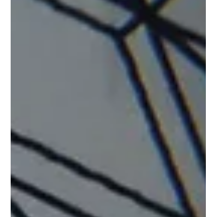
Steph Monette
14 avr.
4 min de lecture
NOTRE GUIDE DES FILS DE PÊCHE :
Comprendre, choisir et performer
Dans la pêche sportive, le fil est bien plus qu’un simple
accessoire. Il constitue le lien direct entre le pêcheur et le
poisson, influençant la présentation du leurre, la profondeur
de nage et la réussite du combat. Choisir le bon fil, c’est
optimiser chaque sortie, peu importe l’espèce ciblée ou la
technique utilisée. 1. Diamètre, résistance et profondeur :
trouver l’équilibre Le diamètre du fil influence directement la
performance. Un fil plus épais offre une meilleure ré