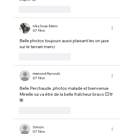
J'aime
Répondre
niky.loup.blanc
07 févr.
Belle photos toujours aussi plaisant les on jase 
sur le terrain merci
J'aime
Répondre
manon69proulx
07 févr.
Belle Perchaude ,photos malade et bienvenue 
Mireille sa va être de la belle fraîcheur bravo 💥🤘
🌺
J'aime
Répondre
Simon
07 févr.