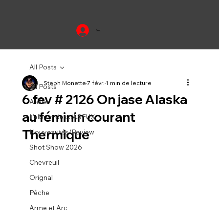
Se connecter
All Posts
Steph Monette
7 févr.
1 min de lecture
All Posts
6 fev # 2126 On jase Alaska
Atelier
au féminin courant
L'album des JASEUX
Thermique
Nouveautés/Review
Shot Show 2026
Chevreuil
Orignal
Pêche
Arme et Arc