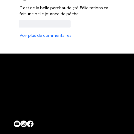
C’est de la belle perchaude ça!  Félicitations ça 
fait une belle journée de pêche.
J'aime
Répondre
Voir plus de commentaires
Contact
onjasesup@gmail.com
Location
Québec,Canada
Nous suivre
© 2026 Par ONJASE.