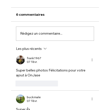
6 commentaires
Rédigez un commentaire...
Les plus récents
NOUVELLE - NOUVEAUTÉ CHEZ
CANADIAN TIRE avec LA FERME
frank1967
07 févr.
MONETTE
Super belles photos Félicitations pour votre 
ajout à OnJase
J'aime
Répondre
buckmale
07 févr.
Super 👍