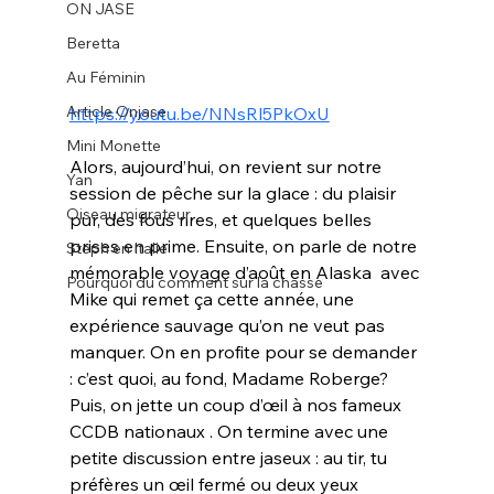
ON JASE
Beretta
Au Féminin
Article Onjase
https://youtu.be/NNsRl5PkOxU
Mini Monette
Alors, aujourd’hui, on revient sur notre 
Yan
session de pêche sur la glace : du plaisir 
Oiseau migrateur
pur, des fous rires, et quelques belles 
prises en prime. Ensuite, on parle de notre 
Steph en Italie
mémorable voyage d’août en Alaska  avec 
Pourquoi du comment sur la chasse
Mike qui remet ça cette année, une 
expérience sauvage qu’on ne veut pas 
manquer. On en profite pour se demander 
: c’est quoi, au fond, Madame Roberge? 
Puis, on jette un coup d’œil à nos fameux 
CCDB nationaux . On termine avec une 
petite discussion entre jaseux : au tir, tu 
préfères un œil fermé ou deux yeux 