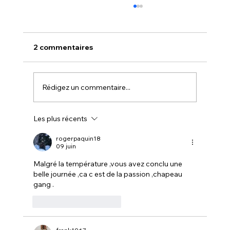
2 commentaires
Rédigez un commentaire...
Les plus récents
NOUVELLE - NOUVEAUTÉ CHEZ
CANADIAN TIRE avec LA FERME
rogerpaquin18
09 juin
MONETTE
Malgré la température ,vous avez conclu une 
belle journée ,ca c est de la passion ,chapeau 
gang .
J'aime
Répondre