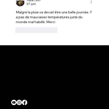
frank1967
07 juin
Malgré la pluie sa devait être une belle journée. Y 
a pas de mauvaises températures juste du 
monde mal habillé. Merci 
J'aime
Répondre
Contact
onjasesup@gmail.com
Location
Québec,Canada
Nous suivre