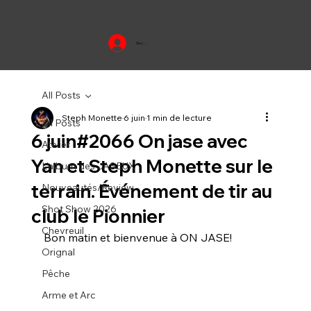
Se connecter
All Posts
Steph Monette
6 juin
1 min de lecture
All Posts
6 juin#2066 On jase avec
Atelier
Yan et Steph Monette sur le
L'album des JASEUX
terrain. Événement de tir au
Nouveautés/Review
Shot Show 2026
club le Pionnier
Chevreuil
Bon matin et bienvenue à ON JASE!
Orignal
Pêche
Arme et Arc