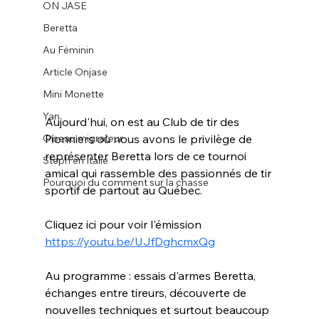
ON JASE
Beretta
Au Féminin
Article Onjase
Mini Monette
Yan
Aujourd'hui, on est au Club de tir des 
Oiseau migrateur
Pionniers où nous avons le privilège de 
représenter Beretta lors de ce tournoi 
Steph en Italie
amical qui rassemble des passionnés de tir 
Pourquoi du comment sur la chasse
sportif de partout au Québec.
Cliquez ici pour voir l'émission 
https://youtu.be/UJfDghcmxQg
Au programme : essais d'armes Beretta, 
échanges entre tireurs, découverte de 
nouvelles techniques et surtout beaucoup 