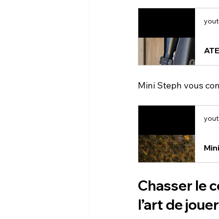
yout
ATEL
Mini Steph vous cons
yout
Mini
Chasser
le
c
l’art de joue