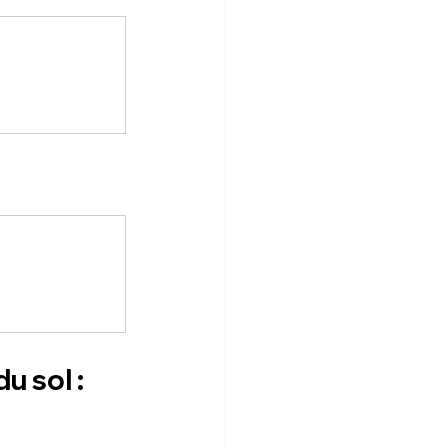
du
sol
 : 