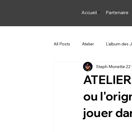
Accueil
Partenaire
All Posts
Atelier
L'album des
Steph Monette
22 
Arme et Arc
ON JASE
ATELIER 
Steph en Italie
Pourquoi du c
ou l'orign
jouer da