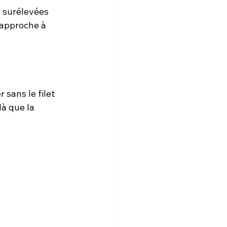
s surélevées 
 approche à 
 sans le filet 
là que la 