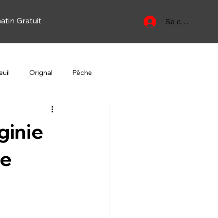
atin Gratuit
Se connecter
uil
Orignal
Pêche
Yan
Oiseau migrateur
ginie
de