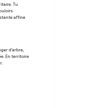
taire. Tu 
ouloirs 
stante affine 
ger d’arbre, 
. En territoire 
r.