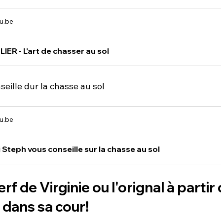
u.be
IER - L'art de chasser au sol
eille dur la chasse au sol
u.be
 Steph vous conseille sur la chasse au sol
erf
de
Virginie
ou
l'orignal
à
partir
r dans sa cour!