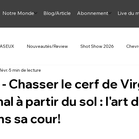
Notre Monde
Blog/Article
Abonnement
Live du m
 JASEUX
Nouveautés/Review
Shot Show 2026
Chevre
févr.
5 min de lecture
Beretta
Au Féminin
Article Onjase
Mini Monette
- Chasser le cerf de Vir
omment sur la chasse
al à partir du sol : l'art 
ns sa cour!