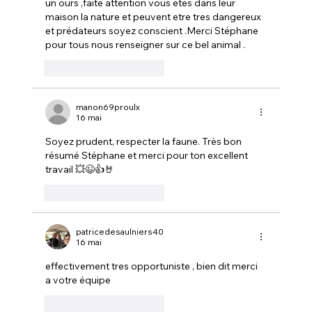
un ours ,faite attention vous etes dans leur 
maison la nature et peuvent etre tres dangereux 
et prédateurs soyez conscient .Merci Stéphane 
pour tous nous renseigner sur ce bel animal .
J'aime
Répondre
manon69proulx
16 mai
Soyez prudent, respecter la faune. Très bon 
résumé Stéphane et merci pour ton excellent 
travail 💥😉👍🤘
J'aime
Répondre
patricedesaulniers40
16 mai
effectivement tres opportuniste , bien dit merci 
a votre équipe 
J'aime
Répondre