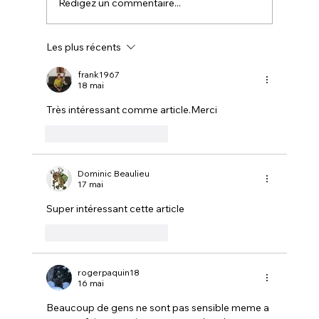
Rédigez un commentaire...
Les plus récents
NOUVELLE - NOUVEAUTÉ CHEZ
CANADIAN TIRE avec LA FERME
frank1967
18 mai
MONETTE
Très intéressant comme article.Merci 
J'aime
Répondre
Dominic Beaulieu
17 mai
Super intéressant cette article 
J'aime
Répondre
rogerpaquin18
16 mai
Beaucoup de gens ne sont pas sensible meme a 