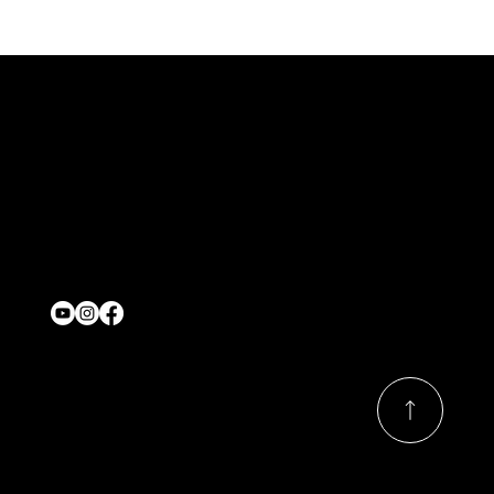
Contact
onjasesup@gmail.com
Location
Québec,Canada
Nous suivre
© 2026 Par ONJASE.