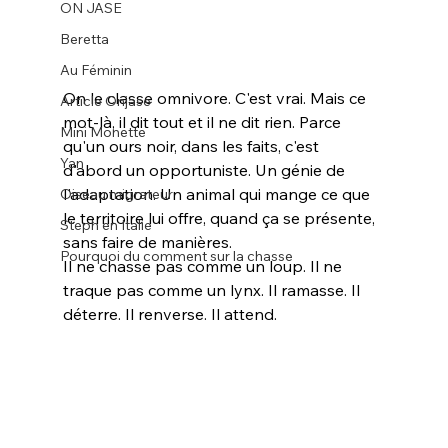
ON JASE
Beretta
Au Féminin
On le classe omnivore. C'est vrai. Mais ce 
Article Onjase
mot-là, il dit tout et il ne dit rien. Parce 
Mini Monette
qu'un ours noir, dans les faits, c'est 
Yan
d'abord un opportuniste. Un génie de 
l'adaptation. Un animal qui mange ce que 
Oiseau migrateur
le territoire lui offre, quand ça se présente, 
Steph en Italie
sans faire de manières.
Pourquoi du comment sur la chasse
Il ne chasse pas comme un loup. Il ne 
traque pas comme un lynx. Il ramasse. Il 
déterre. Il renverse. Il attend.