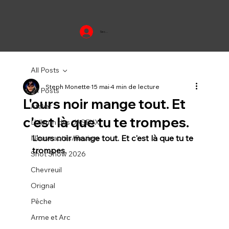
Se connecter
All Posts
Steph Monette
15 mai
4 min de lecture
All Posts
L'ours noir mange tout. Et
Atelier
c'est là que tu te trompes.
L'album des JASEUX
L'ours noir mange tout. Et c'est là que tu te 
Nouveautés/Review
trompes.
Shot Show 2026
Chevreuil
Orignal
Pêche
Arme et Arc