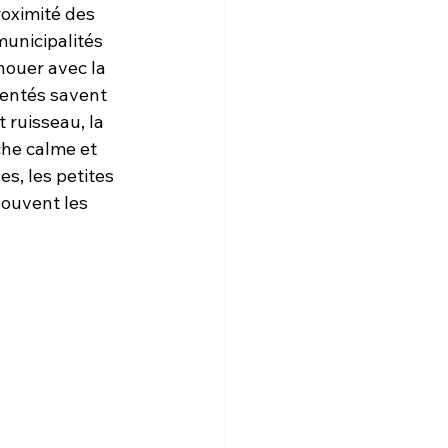
roximité des 
unicipalités 
nouer avec la 
entés savent 
 ruisseau, la 
he calme et 
s, les petites 
ouvent les 