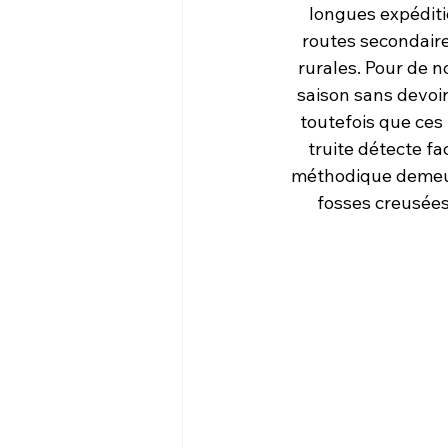
longues expéditio
routes secondaire
rurales. Pour de n
saison sans devoi
toutefois que ces 
truite détecte f
méthodique demeure 
fosses creusées