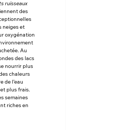
ts ruisseaux 
iennent des 
ceptionnelles 
 neiges et 
ur oxygénation 
 environnement 
uchetée. Au 
ondes des lacs 
e nourrir plus 
des chaleurs 
e de l’eau 
t plus frais. 
ues semaines 
t riches en 