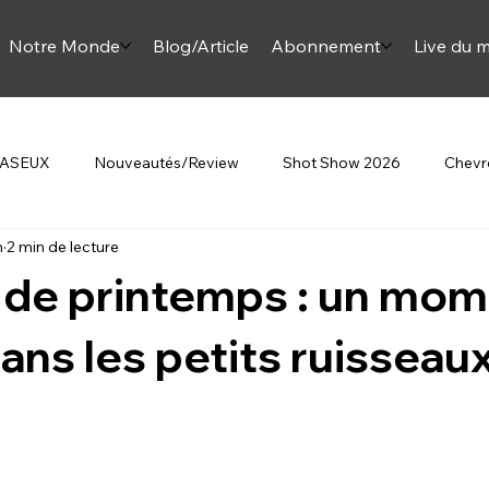
Notre Monde
Blog/Article
Abonnement
Live du m
 JASEUX
Nouveautés/Review
Shot Show 2026
Chevre
n
2 min de lecture
Beretta
Au Féminin
Article Onjase
Mini Monette
e de printemps : un mo
omment sur la chasse
ans les petits ruisseau