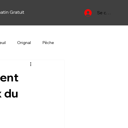
atin Gratuit
Se connecter
uil
Orignal
Pêche
Yan
Oiseau migrateur
ment
x du