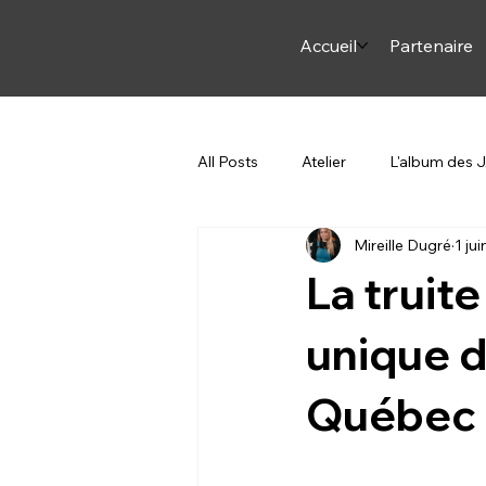
Accueil
Partenaire
All Posts
Atelier
L'album des
Mireille Dugré
1 jui
Arme et Arc
ON JASE
La truit
Steph en Italie
Pourquoi du c
unique d
Québec