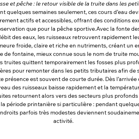
e et pêche : le retour visible de la truite dans les peti
ant quelques semaines seulement, ces cours d’eau dev
èrement actifs et accessibles, offrant des conditions ex
bservation que pour la pêche sportive.Avec la fonte des
ébit des eaux, les ruisseaux retrouvent rapidement le
meure froide, claire et riche en nutriments, créant un
le de fontaine, mieux connue sous le nom de truite mo
s truites quittent temporairement les fosses plus prof
ères pour remonter dans les petits tributaires afin de s
e présence est souvent de courte durée. Dès l’arrivée 
iveau des ruisseaux baisse rapidement et la températur
tes retournent alors vers des secteurs plus profonds e
 la période printanière si particulière : pendant quelq
ndroits parfois très modestes deviennent soudainemen
activité.