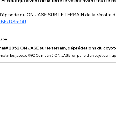
. Et ceux qui vivent de la terre le voient avant tout le 
ir l'épisode du ON JASE SUR LE TERRAIN de la récolte d
XMBFxDSm1iU
u.be
mai# 2052 ON JASE sur le terrain, déprédations du coyot