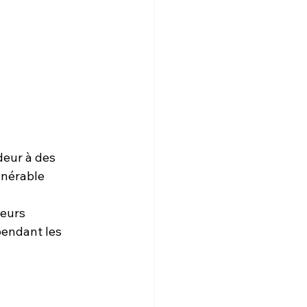
eur à des 
lnérable 
eurs 
pendant les 