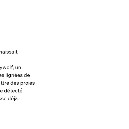
naissait 
ywolf, un 
es lignées de 
ttre des proies 
e détecté.
se déjà.