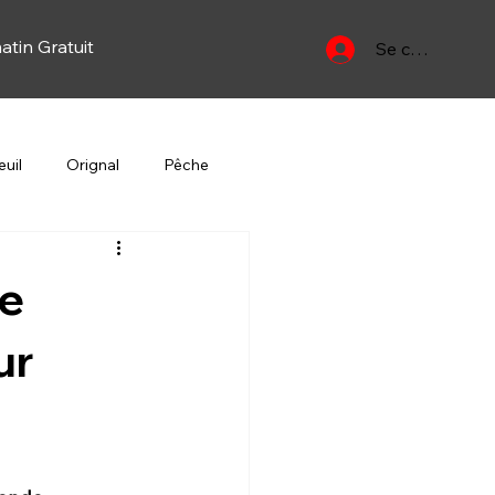
atin Gratuit
Se connecter
uil
Orignal
Pêche
Yan
Oiseau migrateur
se
ur