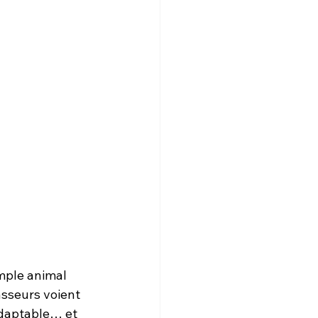
mple animal 
asseurs voient 
daptable… et 