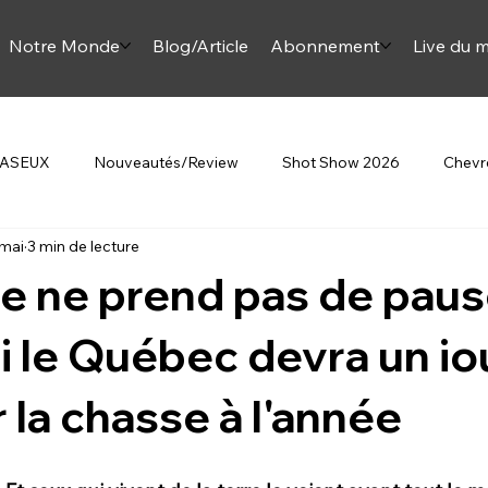
Notre Monde
Blog/Article
Abonnement
Live du m
 JASEUX
Nouveautés/Review
Shot Show 2026
Chevre
 mai
3 min de lecture
Beretta
Au Féminin
Article Onjase
Mini Monette
e ne prend pas de pau
omment sur la chasse
 le Québec devra un io
 la chasse à l'année