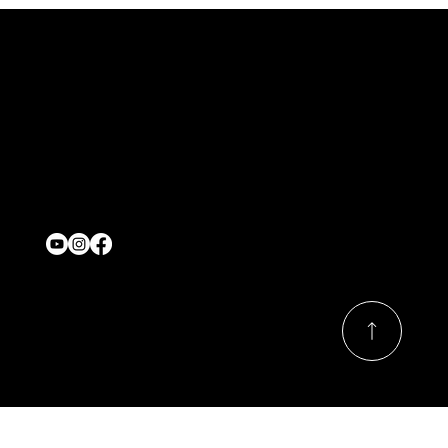
Contact
onjasesup@gmail.com
Location
Québec,Canada
Nous suivre
© 2026 Par ONJASE.