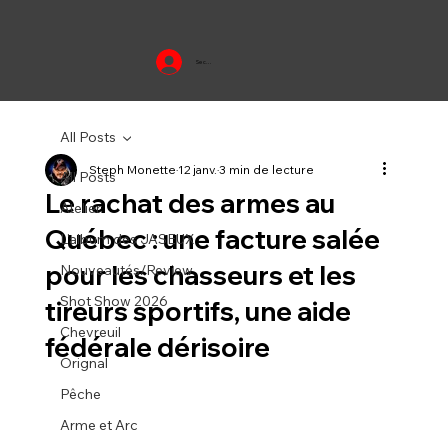
Se connecter
All Posts
Steph Monette
12 janv.
3 min de lecture
All Posts
Le rachat des armes au
Atelier
Québec : une facture salée
L'album des JASEUX
pour les chasseurs et les
Nouveautés/Review
Shot Show 2026
tireurs sportifs, une aide
Chevreuil
fédérale dérisoire
Orignal
Pêche
Arme et Arc