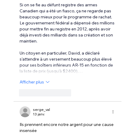
Si on se fie au défunt registre des armes 
Canadien qui a été un fiasco, ça ne regarde pas 
beaucoup mieux pour le programme de rachat.
Le gouvernement fédéral a dépensé des millions 
pour mettre fin au registre en 2012, après avoir 
déjà investi des milliards dans sa création et son 
maintien. 
Un citoyen en particulier, David, a déclaré 
s'attendre à un versement beaucoup plus élevé 
pour ses boîtiers inférieurs AR-15 en fonction de 
la liste de prix (jusqu'à $2400),…
Afficher plus
J'aime
Répondre
serge_val
13 janv.
Ils prennent encore notre argent pour une cause 
insensée 