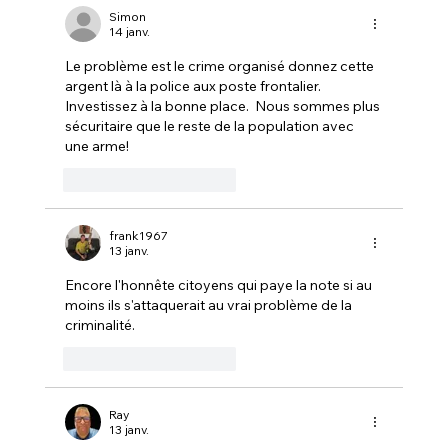
CANADIAN TIRE avec LA FERME
Simon
14 janv.
MONETTE
Le problème est le crime organisé donnez cette 
argent là à la police aux poste frontalier.  
Investissez à la bonne place.  Nous sommes plus 
sécuritaire que le reste de la population avec 
une arme!
J'aime
Répondre
frank1967
13 janv.
Encore l'honnête citoyens qui paye la note si au 
moins ils s'attaquerait au vrai problème de la 
criminalité.
J'aime
Répondre
Ray
13 janv.