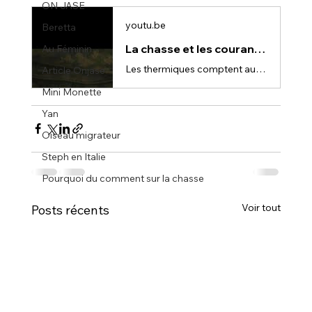
ON JASE
youtu.be
Beretta
La chasse et les courants Thermique
Au Féminin
Les thermiques comptent autant que le vent Matin : l’air monte Soir : l’air descend 👉 Un bon vent peut devenir mauvais en 15 minutes.
Article Onjase
Mini Monette
Yan
Oiseau migrateur
Steph en Italie
Pourquoi du comment sur la chasse
Voir tout
Posts récents