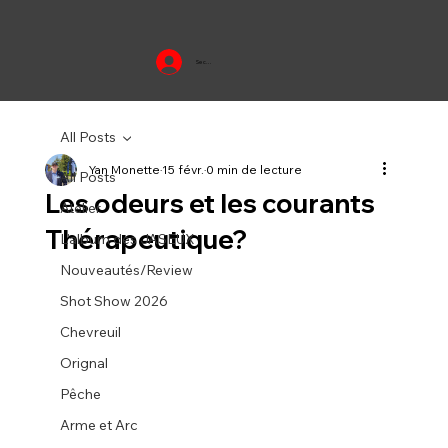
Se connecter
All Posts
Yan Monette
15 févr.
0 min de lecture
All Posts
Les odeurs et les courants
Atelier
Thérapeutique?
L'album des JASEUX
Nouveautés/Review
Shot Show 2026
Chevreuil
Orignal
Pêche
Arme et Arc