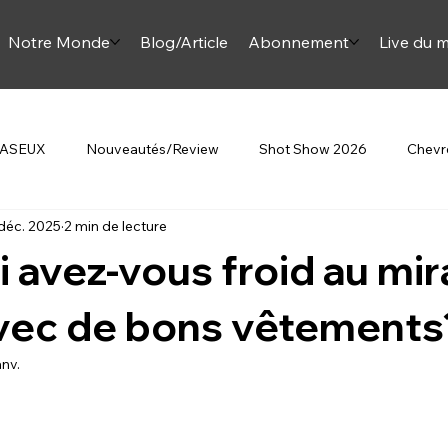
Notre Monde
Blog/Article
Abonnement
Live du m
 JASEUX
Nouveautés/Review
Shot Show 2026
Chevre
déc. 2025
2 min de lecture
Beretta
Au Féminin
Article Onjase
Mini Monette
 avez-vous froid au mi
omment sur la chasse
ec de bons vêtements
anv.