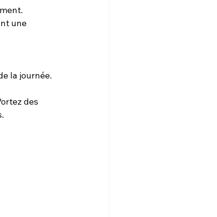
ement.
ont une 
e la journée. 
.
ortez des 
.