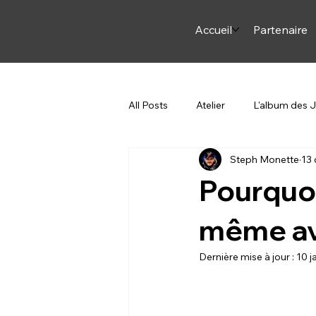
Accueil
Partenaire
All Posts
Atelier
L'album des
Steph Monette
13 
Arme et Arc
ON JASE
Pourquoi
Steph en Italie
Pourquoi du c
même av
Dernière mise à jour :
10 j