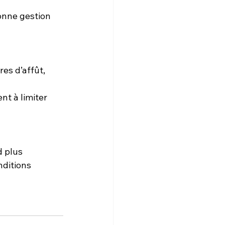
onne gestion 
es d’affût, 
nt à limiter 
 plus 
ditions 