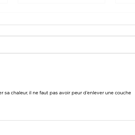
NOUVELLE - NOUVEAUTÉ
Fron
CHEZ CANADIAN TIRE
baro
avec LA FERME MONETTE
dép
chev
comp
r sa chaleur, il ne faut pas avoir peur d'enlever une couche 
derr
jour