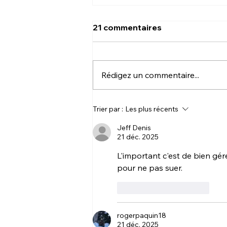
21 commentaires
Rédigez un commentaire...
ATELIER-Aménager un
Trier par :
Les plus récents
sentier de déplacement :
une stratégie efficace pour
Jeff Denis
21 déc. 2025
le chevreuil et l'orignal
L'important c'est de bien gére
pour ne pas suer.
J'aime
Répondre
rogerpaquin18
21 déc. 2025