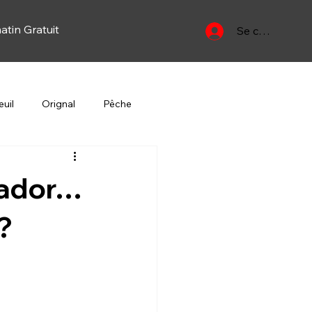
atin Gratuit
Se connecter
uil
Orignal
Pêche
Yan
Oiseau migrateur
rador…
?