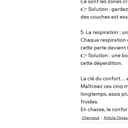
Ce sont les zones cr
👉 Solution : gardez
des couches est esse
5. La respiration : u
Chaque respiration d
cette perte devient s
👉 Solution : une bo
cette déperdition.
La clé du confort… 
Maîtrisez ces cinq 
longtemps, assis pl
froides.
En chasse, le confor
Chevreuil
Article Onjas