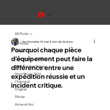
Se connecter
All Posts
Yan Monette
10 mai
4 min de lecture
All Posts
Pourquoi chaque pièce
Atelier
d'équipement peut faire la
L'album des JASEUX
différence entre une
Nouveautés/Review
Shot Show 2026
expédition réussie et un
Chevreuil
incident critique.
Orignal
Pêche
Arme et Arc