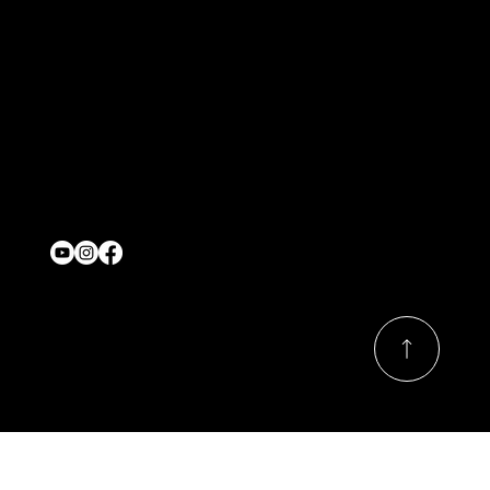
CANADIAN TIRE avec LA FERME
MONETTE
Contact
onjasesup@gmail.com
Location
Québec,Canada
Nous suivre
© 2026 Par ONJASE.