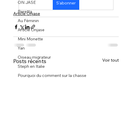
ON JASE
S'abonner
Beretta
Article Onjase
Au Féminin
Article Onjase
Mini Monette
Yan
Oiseau migrateur
Voir tout
Posts récents
Steph en Italie
Pourquoi du comment sur la chasse