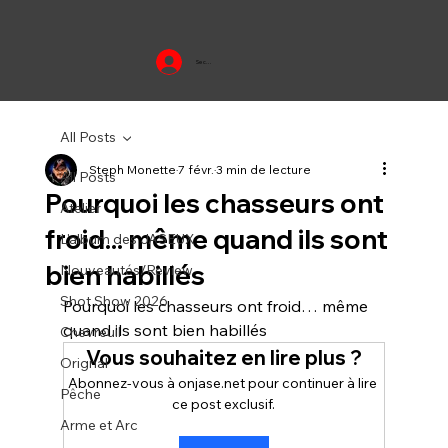
Se connecter
All Posts
Steph Monette
7 févr.
3 min de lecture
All Posts
Pourquoi les chasseurs ont
Atelier
froid... même quand ils sont
L'album des JASEUX
bien habillés
Nouveautés/Review
Shot Show 2026
Pourquoi les chasseurs ont froid… même 
quand ils sont bien habillés
Chevreuil
Vous souhaitez en lire plus ?
Orignal
Abonnez-vous à onjase.net pour continuer à lire 
Pêche
ce post exclusif.
Arme et Arc