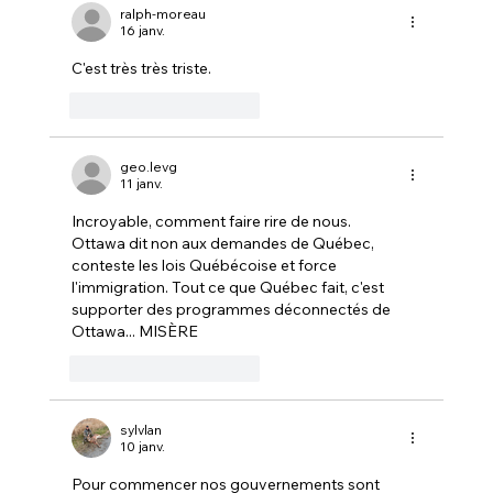
CANADIAN TIRE avec LA FERME
ralph-moreau
16 janv.
MONETTE
C'est très très triste.
J'aime
Répondre
geo.levg
11 janv.
Incroyable, comment faire rire de nous.
Ottawa dit non aux demandes de Québec, 
conteste les lois Québécoise et force 
l'immigration. Tout ce que Québec fait, c'est 
supporter des programmes déconnectés de 
Ottawa... MISÈRE 
J'aime
Répondre
sylvlan
10 janv.
Pour commencer nos gouvernements sont 