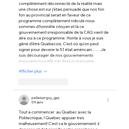
complètement déconnecté de la réalité mais 
une chose est sur j’étais persuadé que nos fon 
fon au provincial serait en faveur de ce 
programme complètement ridicule nous 
sommes d’honnête citoyen et là ce 
gouvernement irresponsable de la CAQ vient de 
dire oui à ce programme. Honte à vous je suis 
gêné d’être Quebecois. C’est où qu’on peut 
signer pour devenir le 51 état américain ……Je 
suis décourager de nos gouvernements 
mauvaise nouvelle par dessus mauvaise…
Afficher plus
J'aime
Répondre
pelletierguy_gas
09 janv.
Tout a commencer  au Quebec avec la 
Politecnique, l Quebec appuier tres 
malheusement! C'est ca le gouvernement .il 