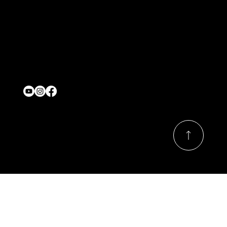
Contact
onjasesup@gmail.com
Location
Québec,Canada
Nous suivre
© 2026 Par ONJASE.