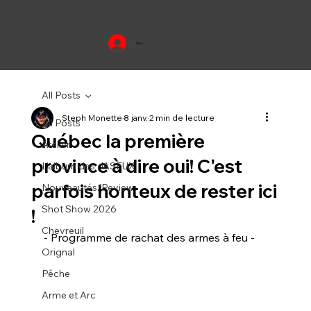
Se connecter
All Posts
Steph Monette
8 janv.
2 min de lecture
All Posts
Québec la première
Atelier
province à dire oui! C'est
L'album des JASEUX
parfois honteux de rester ici
Nouveautés/Review
Shot Show 2026
!
Chevreuil
- Programme de rachat des armes à feu - 
Orignal
Pêche
Arme et Arc