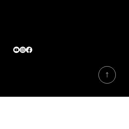
Contact
onjasesup@gmail.com
Location
Québec,Canada
Nous suivre
© 2026 Par ONJASE.