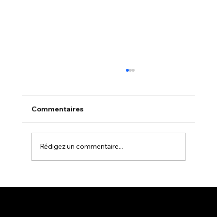
Commentaires
Rédigez un commentaire...
Le retour aux sensations du tir sportif/
Montréal Skeet Club