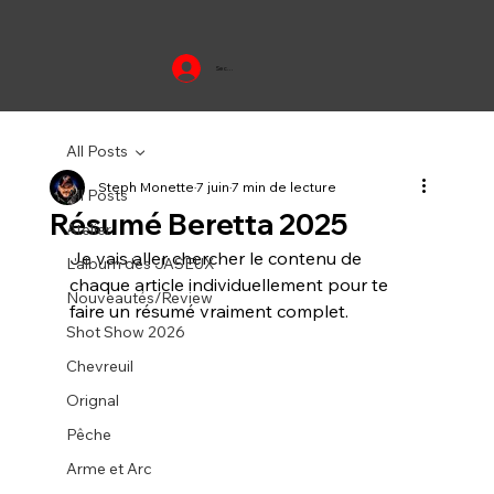
Se connecter
All Posts
Steph Monette
7 juin
7 min de lecture
All Posts
Résumé Beretta 2025
Atelier
Je vais aller chercher le contenu de 
L'album des JASEUX
chaque article individuellement pour te 
Nouveautés/Review
faire un résumé vraiment complet.
Shot Show 2026
Chevreuil
Orignal
Pêche
Arme et Arc