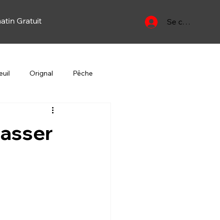
atin Gratuit
Se connecter
uil
Orignal
Pêche
Yan
Oiseau migrateur
hasser