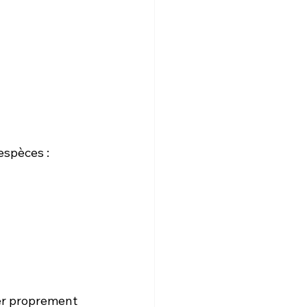
espèces :
er proprement 