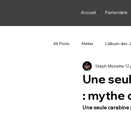
Accueil
Partenaire
All Posts
Atelier
L'album des
Steph Monette
12 
Arme et Arc
ON JASE
Une seul
Steph en Italie
Pourquoi du c
: mythe 
Une seule carabine 