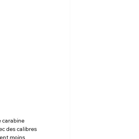
e carabine 
c des calibres 
ient moins 