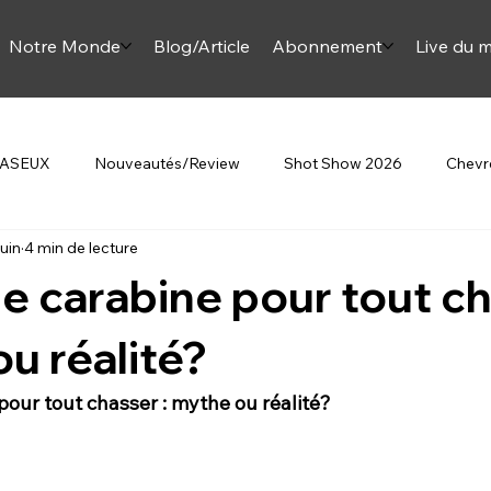
Notre Monde
Blog/Article
Abonnement
Live du m
 JASEUX
Nouveautés/Review
Shot Show 2026
Chevre
juin
4 min de lecture
Beretta
Au Féminin
Article Onjase
Mini Monette
e carabine pour tout c
omment sur la chasse
ou réalité?
pour tout chasser : mythe ou réalité?