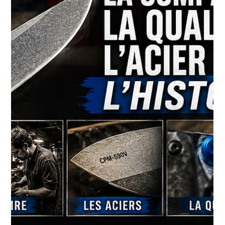
Front froid, pression barométrique et
déplacements des chevreuils et des
orignaux : comprendre la science
derrière les meilleures journées de
chasse
Pourquoi les 24 à 48 heures précédant un front froid peuvent
offrir une fenêtre d'activité exceptionnelle Par Stéphane
Monette Chaque automne, une phrase revient constamment
dans les camps de chasse : « Les chevreuils et les orignaux
vont bouger, un front froid approche! » Pour plusieurs
chasseurs, il s'agit d'un savoir transmis de génération en
génération. Pourtant, les recherches scientifiques réalisées au
cours des dernières années à l'aide de colliers GPS et d'études
co