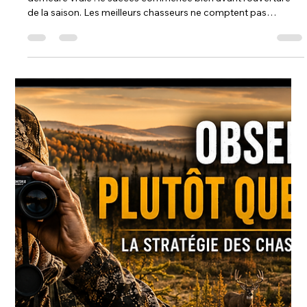
Steph Monette
31 juil.
2 min de lecture
Déjouer un orignal Comprendre le
pré-rut
Déjouer un orignal, Comprendre le pré-rut Du 1er septembre
au 15 septembre : la période où tout se prépare Le pré-rut est
l'une des périodes les plus stratégiques de toute la saison de
chasse à l'orignal. Contrairement à une croyance populaire, le
rut n'est pas encore commencé. Les grands mâles ne
parcourent pas encore de longues distances à la recherche
des femelles, mais leur comportement évolue tranquillement.
Leur priorité demeure de maintenir leur condition physique
tout