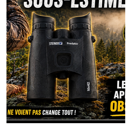
Steph Monette
25 juil.
3 min de lecture
Vous marchez probablement
beaucoup trop… et vous faites fuir
votre gibier.
Observer plutôt que marcher Le secret des meilleurs
chasseurs n'est pas dans leurs bottes… il est dans leurs yeux.
Par Stéphane Monette Pendant des années, comme
beaucoup de chasseurs, je croyais que pour trouver du gibier,
il fallait couvrir énormément de terrain. Plus je marchais, plus
j'avais l'impression d'augmenter mes chances. Avec le temps,
j'ai compris que c'était souvent exactement le contraire.
Aujourd'hui, je passe beaucoup plus de temps arrêté que je
n'en passe à