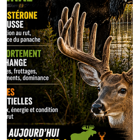
il y a 6 jours
2 min de lecture
NOUVEAUTÉS - Benchmade : quand
un couteau devient un véritable outil
de chasse
Benchmade : quand un couteau devient un véritable outil de
chasse Dans l'univers de la chasse, certaines marques
réussissent à traverser les décennies en bâtissant leur
réputation sur la qualité plutôt que sur le marketing.
Benchmade fait partie de ces fabricants qui ont su gagner la
confiance des chasseurs, des guides, des militaires et des
professionnels du plein air partout en Amérique du Nord.
Fondée en 1988 à Oregon City, en Oregon, Benchmade s'est
d'abord fait connaître