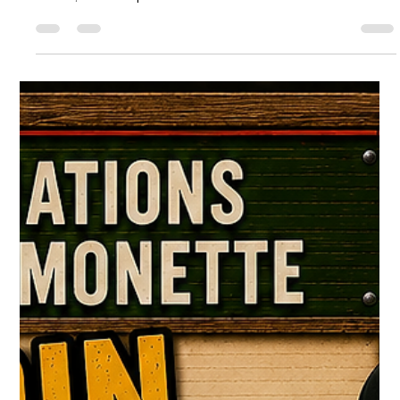
il y a 4 jours
3 min de lecture
ATELIER-Aménager un sentier de
déplacement : une stratégie efficace
pour le chevreuil et l'orignal
Par Stéphane Monette Lorsqu'on parle d'aménagement de
territoire, plusieurs chasseurs pensent immédiatement aux
salines, aux champs nourriciers ou aux caméras de
surveillance. Pourtant, une intervention beaucoup plus simple
peut parfois faire une réelle différence : aménager ou
entretenir un sentier de déplacement. Cette technique,
largement utilisée par plusieurs gestionnaires de territoires en
Amérique du Nord, repose sur un principe biologique bien
connu : le chevreuil et