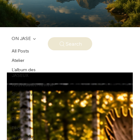
ON JASE
Search
All Posts
Atelier
L'album des
JASEUX
Nouveautés/Review
Shot Show
2026
Chevreuil
Orignal
Pêche
Arme et Arc