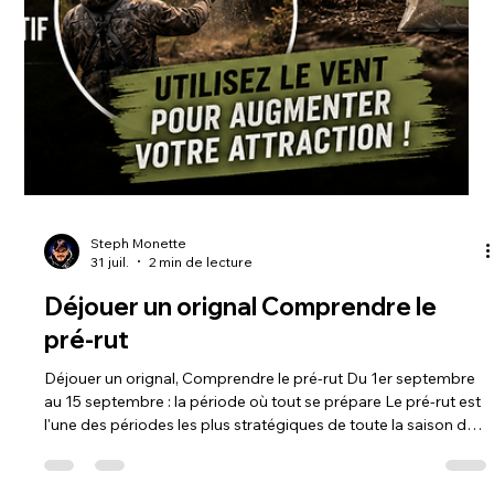
Steph Monette
1 août
2 min de lecture
Août: le grand changement hormonal
chez le chevreuil et I'orignal
Août : le grand changement hormonal chez le chevreuil et
l'orignal Le mois d'août marque un tournant majeur dans la vie
des mâles chevreuils et des orignaux. Même si le rut est
encore à plusieurs semaines, leur organisme est déjà en pleine
transformation. Ce changement est principalement déclenché
par la diminution graduelle de la durée du jour, un phénomène
appelé la photopériode. À mesure que les journées
raccourcissent, le cerveau augmente progressivement la
production de