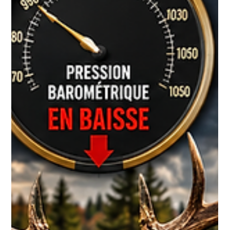
CANADIAN TIRE avec LA FERME
MONETTE
NOUVEAUTÉ CHEZ CANADIAN TIRE! Vous verrez maintenant
nos nouvelles affiches d'information directement en magasin.
Cliquez ici pour voir https://www.onjase.net/etapeprep En
balayant le code QR, vous aurez accès à des conseils
pratiques pour mieux comprendre l'aménagement de votre
territoire, apprendre à utiliser efficacement les produits Ferme
Monette et découvrir des méthodes qui peuvent vous aider à
optimiser vos sites de chasse. En plus des articles, le
questionnaire intera