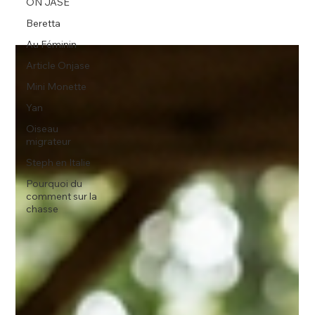
ON JASE
Beretta
Au Féminin
Article Onjase
Mini Monette
Yan
Oiseau
migrateur
Steph en Italie
Pourquoi du
comment sur la
chasse