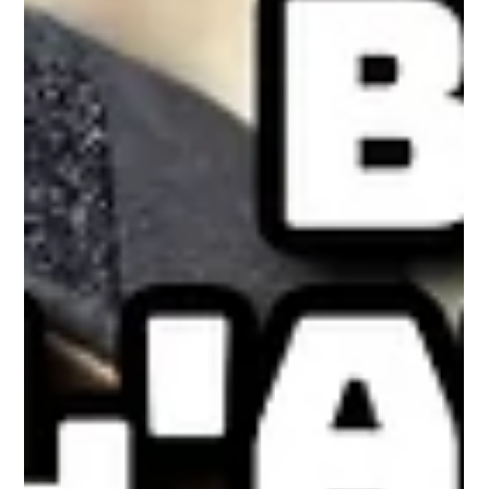
31 mars
2 min de lecture
ON JASE sur le terrain -European
Outdoor Show : le nouveau pilier
européen de la chasse et du tir
Dans l’univers de la chasse moderne, certains événements
deviennent rapidement des incontournables. Le European
Outdoor Show plus connu sous l’acronyme EOS s’impose
aujourd’hui comme l’un des rendez-vous les plus structurants
de l’industrie en Europe.