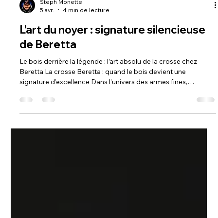
Steph Monette
5 avr.
4 min de lecture
L’art du noyer : signature silencieuse
de Beretta
Le bois derrière la légende : l’art absolu de la crosse chez
Beretta La crosse Beretta : quand le bois devient une
signature d’excellence Dans l’univers des armes fines,
certaines matières dépassent leur simple fonction pour
devenir une signature. Le bois en fait partie. Chez Beretta, la
crosse n’est pas un élément secondaire : elle est le point de
rencontre entre la tradition, la science des matériaux et
l’esthétique pure. Derrière chaque fusil se cache un processus