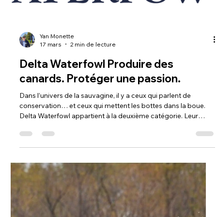
L’importance d’utiliser de bons decoys pour la chasse au
canard Dans la chasse au canard, une chose est certaine : tu
ne trompes pas des oiseaux migrateurs avec un setup moyen.
Les canards vivent sous pression constante. Leur instinct est
affûté, et leur vision est exceptionnelle. Ce qu’ils voient au sol
va déterminer en quelques secondes s’ils descendent… ou
s’ils disparaissent. Et dans tout ça, tes decoys jouent un rôle
clé : ils sont ton premier message visuel. Un langag