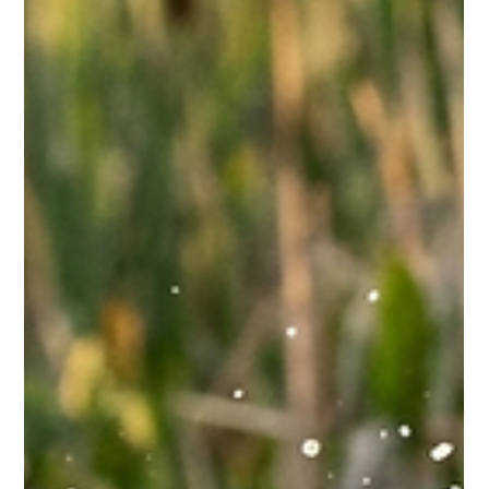
Il y a des histoires qui nous rappellent que l'avenir de la chasse
et de la pêche repose avant tout sur des gens de cœur. La fin
de semaine dernière, un groupe de bénévoles a posé un geste
exceptionnel pour assurer la relève. Tout a commencé lors de
l'événement du Coureur des Bois. Plusieurs jeunes
souhaitaient obtenir leur certificat de maniement des armes à
feu afin de pouvoir participer à la saison de chasse de
l'automne 2026. Cette initiative est née d'une vision portée