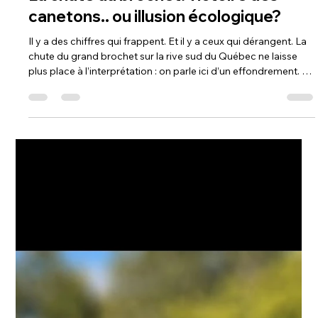
Steph Monette
29 mars
3 min de lecture
La chute du brochet: victoire des
canetons.. ou illusion écologique?