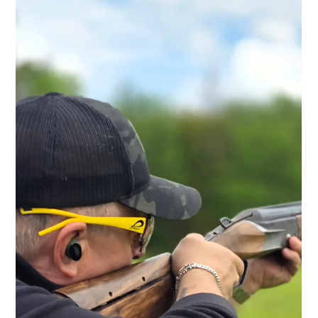
Delta Waterfowl Produire des
canards. Protéger une passion.
Dans l’univers de la sauvagine, il y a ceux qui parlent de
conservation… et ceux qui mettent les bottes dans la boue.
Delta Waterfowl appartient à la deuxième catégorie. Leur
mission est simple, assumée, presque brutale dans sa clarté :
produire plus de canards et défendre la chasse comme outil
de conservation. Leur objectif Augmenter les populations de
canards en Amérique du Nord en agissant directement sur la
reproduction, tout en assurant l’avenir de la chasse. Une
approch