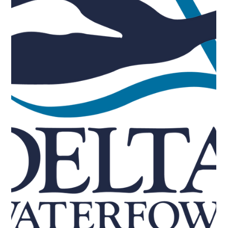
Yan Monette
17 mars
2 min de lecture
L’importance d’utiliser de bons
decoys pour la chasse au canard