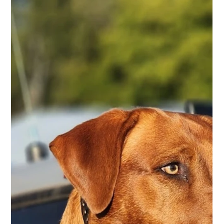
Il y a des chiffres qui frappent. Et il y a ceux qui dérangent. La
chute du grand brochet sur la rive sud du Québec ne laisse
plus place à l’interprétation : on parle ici d’un effondrement. Un
vrai. Massif. Documenté. Entre 70 % et 90 % de baisse selon
les secteurs. Ce n’est pas une fluctuation naturelle. C’est un
signal. Un signal que quelque chose, dans nos écosystèmes
aquatiques, ne tourne plus rond. Un prédateur en moins… une
opportunité en plus Le grand brochet, ce préd