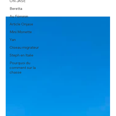
ON JASE
Beretta
Au Féminin
Article Onjase
Mini Monette
Yan
Oiseau migrateur
Steph en Italie
Pourquoi du
comment sur la
chasse