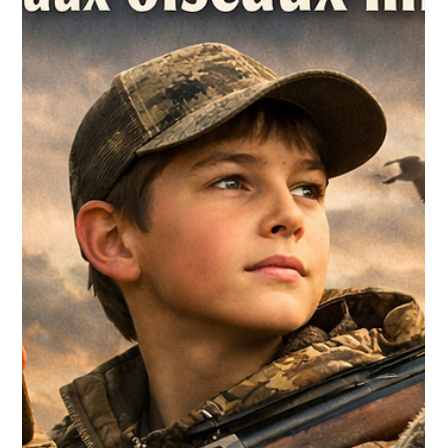
Dans le monde du chien rapporteur Il existe une réalité que
plusieurs préfèrent éviter : un bon chien ne se bâtit pas
seulement avec des caresses. Il se construit avec de la
constance, de la clarté… et parfois, avec des outils précis. Le
collier électronique fait partie de ces outils. Mal compris par
certains, diabolisé par d’autres, il reste pourtant, entre de
bonnes mains, l’un des moyens les plus efficaces pour
communiquer à distance avec un chien, sans jamais avoir
besoi