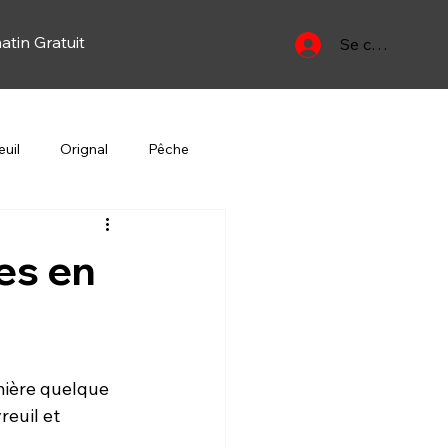
atin Gratuit
Se connecter
uil
Orignal
Pêche
Yan
Oiseau migrateur
es en
mière quelque 
euil et 