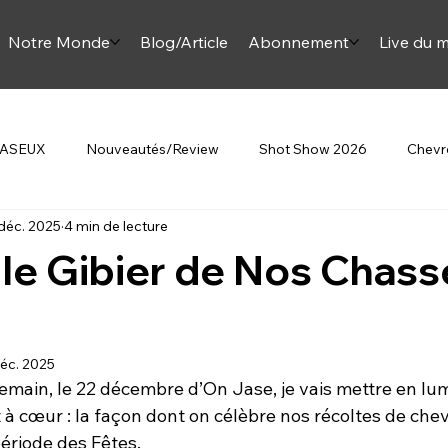
Notre Monde
Blog/Article
Abonnement
Live du m
 JASEUX
Nouveautés/Review
Shot Show 2026
Chevre
déc. 2025
4 min de lecture
Beretta
Au Féminin
Article Onjase
Mini Monette
 le Gibier de Nos Chass
omment sur la chasse
éc. 2025
demain, le 22 décembre d’On Jase, je vais mettre en lu
 à cœur : la façon dont on célèbre nos récoltes de chevr
période des Fêtes. 