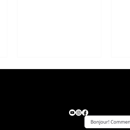
ion
Nous suivre
NOUVELLE - NOUVEAUTÉ
Fron
,Canada
CHEZ CANADIAN TIRE
baro
Bonjour! Comment
avec LA FERME MONETTE
dép