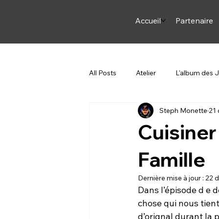
Accueil
Partenaire
All Posts
Atelier
L'album des
Steph Monette
21 
Arme et Arc
ON JASE
Cuisiner
Steph en Italie
Pourquoi du c
Famille
Dernière mise à jour :
22 d
Dans l’épisode d e 
chose qui nous tient
d’orignal durant la 