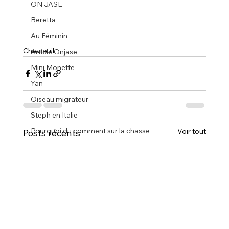
ON JASE
Beretta
Au Féminin
Chevreuil
Article Onjase
Mini Monette
Yan
Oiseau migrateur
Steph en Italie
Pourquoi du comment sur la chasse
Voir tout
Posts récents