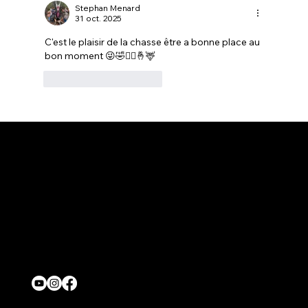
Stephan Menard
31 oct. 2025
C'est le plaisir de la chasse être a bonne place au 
bon moment 😜🤣🤷‍♂️🤞🦌
J'aime
Répondre
Contact
onjasesup@gmail.com
Location
Québec,Canada
Nous suivre
© 2026 Par ONJASE.