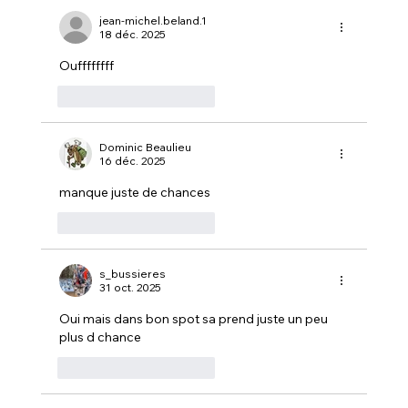
chasse réussie au chevreuil et à
jean-michel.beland.1
18 déc. 2025
l'orignal
Ouffffffff
J'aime
Répondre
Dominic Beaulieu
16 déc. 2025
manque juste de chances
J'aime
Répondre
s_bussieres
31 oct. 2025
Oui mais dans bon spot sa prend juste un peu 
plus d chance 
J'aime
Répondre