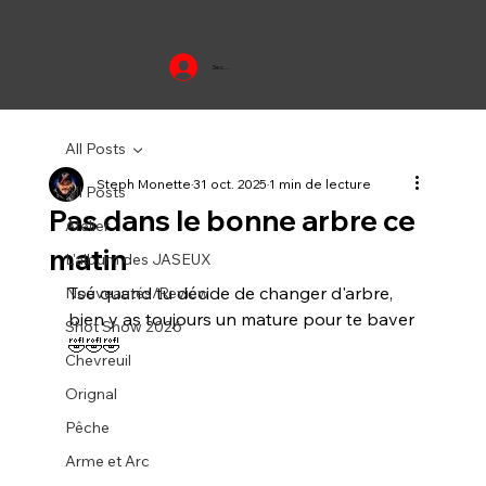
Se connecter
All Posts
Steph Monette
31 oct. 2025
1 min de lecture
All Posts
Pas dans le bonne arbre ce
Atelier
matin
L'album des JASEUX
Tsé quand tu décide de changer d'arbre, 
Nouveautés/Review
bien y as toujours un mature pour te baver
Shot Show 2026
🤣🤣🤣
Chevreuil
Orignal
Pêche
Arme et Arc