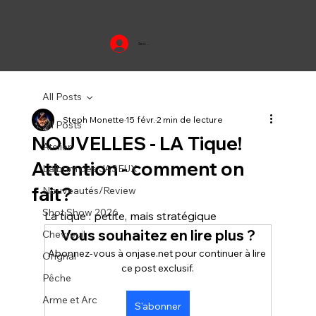
Se connecter
All Posts
Steph Monette
15 févr.
2 min de lecture
All Posts
NOUVELLES - LA Tique!
Atelier
Attention - comment on
L'album des JASEUX
fait?
Nouveautés/Review
Shot Show 2026
La tique : petite, mais stratégique
Vous souhaitez en lire plus ?
Chevreuil
Abonnez-vous à onjase.net pour continuer à lire 
Orignal
ce post exclusif.
Pêche
Arme et Arc
S'abonner