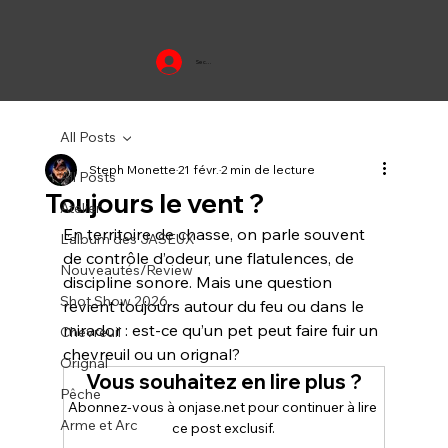
Se connecter
All Posts
Steph Monette
21 févr.
2 min de lecture
All Posts
Toujours le vent ?
Atelier
En territoire de chasse, on parle souvent 
L'album des JASEUX
de contrôle d’odeur, une flatulences, de 
Nouveautés/Review
discipline sonore. Mais une question 
Shot Show 2026
revient toujours autour du feu ou dans le 
mirador : est-ce qu’un pet peut faire fuir un 
Chevreuil
chevreuil ou un orignal?
Orignal
Vous souhaitez en lire plus ?
Pêche
Abonnez-vous à onjase.net pour continuer à lire 
Arme et Arc
ce post exclusif.