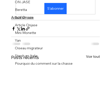
ON JASE
S'abonner
Beretta
Article Onjase
Au Féminin
Article Onjase
Mini Monette
Yan
Oiseau migrateur
Steph en Italie
Voir tout
Posts récents
Pourquoi du comment sur la chasse