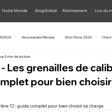
Notre Monde
Blog/Article
Abonnement
Live du m
 JASEUX
Nouveautés/Review
Shot Show 2026
Chevre
mai
3 min de lecture
Beretta
Au Féminin
Article Onjase
Mini Monette
- Les grenailles de calib
omment sur la chasse
mplet pour bien choisir
libre 12 : guide complet pour bien choisir sa charge