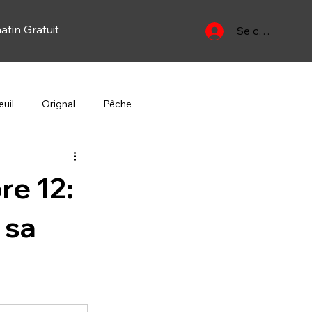
atin Gratuit
Se connecter
uil
Orignal
Pêche
Yan
Oiseau migrateur
re 12:
 sa