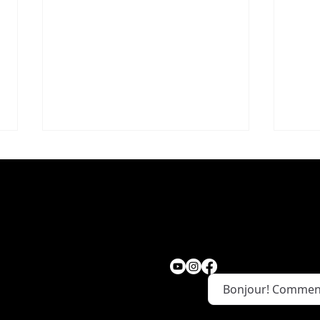
ion
Nous suivre
NOUVELLE - NOUVEAUTÉ
Fron
,Canada
CHEZ CANADIAN TIRE
baro
Bonjour! Comment
avec LA FERME MONETTE
dép