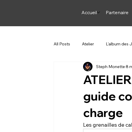
Accueil
Partenaire
All Posts
Atelier
L'album des
Steph Monette
8 
Arme et Arc
ON JASE
ATELIER 
Steph en Italie
Pourquoi du c
guide co
charge
Les grenailles de ca